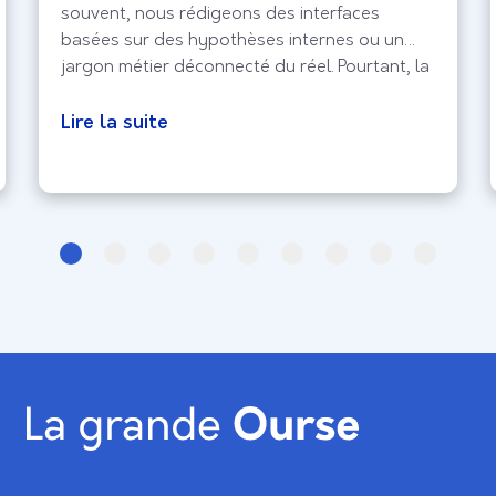
souvent, nous rédigeons des interfaces
basées sur des hypothèses internes ou un
jargon métier déconnecté du réel. Pourtant, la
clé d’une navigation fluide se cache dans la
bouche de vos utilisateurs, le verbatim. Ces
Lire la suite
témoignages bruts sont bien plus que des
citations ; ils constituent