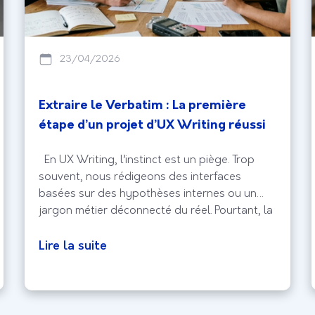
23/04/2026
Extraire le Verbatim : La première
étape d’un projet d’UX Writing réussi
En UX Writing, l’instinct est un piège. Trop
souvent, nous rédigeons des interfaces
basées sur des hypothèses internes ou un
jargon métier déconnecté du réel. Pourtant, la
clé d’une navigation fluide se cache dans la
bouche de vos utilisateurs, le verbatim. Ces
Lire la suite
témoignages bruts sont bien plus que des
citations ; ils constituent