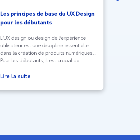
Les principes de base du UX Design
Compren
pour les débutants
: Techn
Resear
L’UX design ou design de l’expérience
L’UX Res
utilisateur est une discipline essentielle
compréhe
dans la création de produits numériques.
optimisat
Pour les débutants, il est crucial de
utilisate
comprendre que l’UX design ne se limite
en UX Re
pas à l’esthétique, mais englobe la facilité
nécessai
Lire la suite
Lire la 
d’utilisation, l’accessibilité et la satisfaction
expérienc
globale de l’utilisateur. Une carrière en UX
attentes 
design exige une approche centrée
utilisateu
parcours 
importan