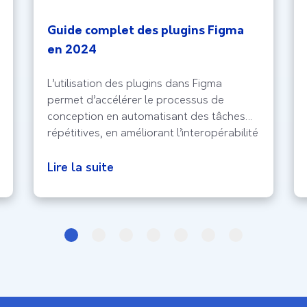
Guide complet des plugins Figma
en 2024
L’utilisation des plugins dans Figma
permet d’accélérer le processus de
conception en automatisant des tâches
répétitives, en améliorant l’interopérabilité
avec d’autres outils, et en rendant la
conception plus accessible grâce à des
Lire la suite
interfaces utilisateur améliorées et des
fonctionnalités étendues. Ils offrent une
flexibilité inégalée, permettant aux
designers de créer des solutions sur
mesure pour des