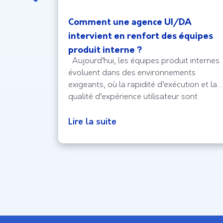
d’hui en
Comment une agence UI/DA
e
intervient en renfort des équipes
produit interne ?
e, fascine
Aujourd’hui, les équipes produit internes
exte
évoluent dans des environnements
accéder à
exigeants, où la rapidité d’exécution et la
ur son
qualité d’expérience utilisateur sont
vent à un
devenues stratégiques. Pourtant, face aux
e. En ce
contraintes de ressources, de délais ou
Lire la suite
 marché
de spécialisation, il n’est pas toujours
namique,
possible d’internaliser toutes les
expertises design. C’est dans ce contexte
qu’une agence UI/DA intervient en renfort,
en