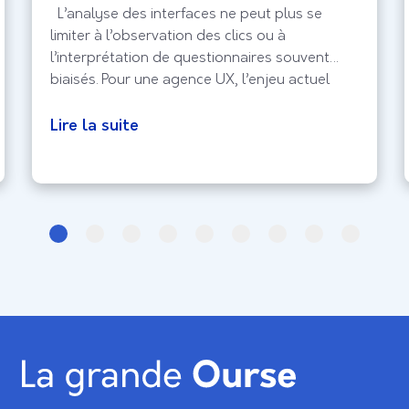
L’analyse des interfaces ne peut plus se
limiter à l’observation des clics ou à
l’interprétation de questionnaires souvent
biaisés. Pour une agence UX, l’enjeu actuel
réside dans la capture de l’expérience
biologique brute, celle qui échappe au
Lire la suite
contrôle conscient de l’utilisateur. En intégrant
la Réponse Galvanique (GSR) et l’analyse
faciale, le design d’interface entre