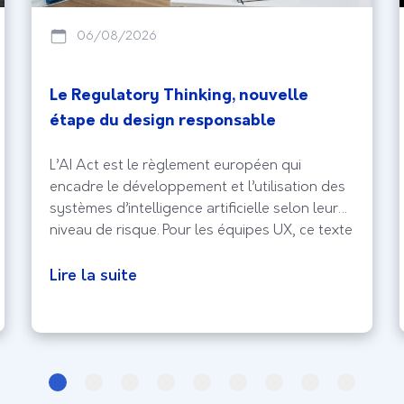
06/08/2026
Le Regulatory Thinking, nouvelle
étape du design responsable
L’AI Act est le règlement européen qui
encadre le développement et l’utilisation des
systèmes d’intelligence artificielle selon leur
niveau de risque. Pour les équipes UX, ce texte
marque un tournant; la conformité ne peut
plus être ajoutée à la fin du projet.
Lire la suite
Transparence, supervision humaine, droits des
personnes et traçabilité doivent désormais
être pensés dès