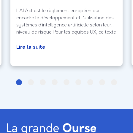
L’AI Act est le règlement européen qui
encadre le développement et l’utilisation des
systèmes d’intelligence artificielle selon leur
niveau de risque. Pour les équipes UX, ce texte
marque un tournant; la conformité ne peut
plus être ajoutée à la fin du projet.
Lire la suite
Transparence, supervision humaine, droits des
personnes et traçabilité doivent désormais
être pensés dès