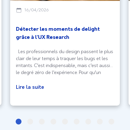
16/04/2026
Détecter les moments de delight
grâce à l’UX Research
Les professionnels du design passent le plus
clair de leur temps à traquer les bugs et les
irritants. C’est indispensable, mais c’est aussi
le degré zéro de l’expérience. Pour qu’un
produit sorte vraiment du lot, il faut viser le
delight, ce moment où l’utilisateur ne se
Lire la suite
contente plus de réussir sa tâche, mais prend