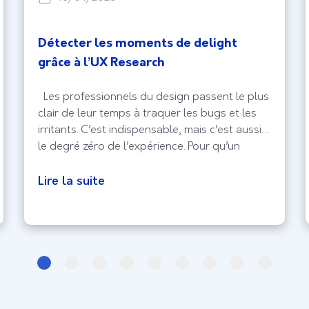
Détecter les moments de delight
grâce à l’UX Research
Les professionnels du design passent le plus
clair de leur temps à traquer les bugs et les
irritants. C’est indispensable, mais c’est aussi
le degré zéro de l’expérience. Pour qu’un
produit sorte vraiment du lot, il faut viser le
delight, ce moment où l’utilisateur ne se
Lire la suite
contente plus de réussir sa tâche, mais prend